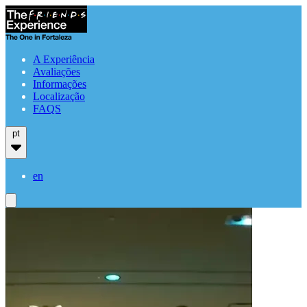
A Experiência
Avaliações
Informações
Localização
FAQS
pt
en